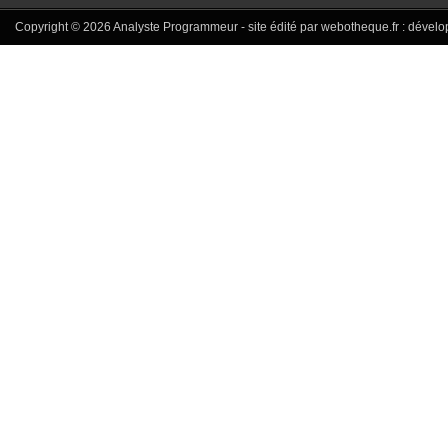
Copyright © 2026
Analyste Programmeur
- site édité par webotheque.fr :
dévelo