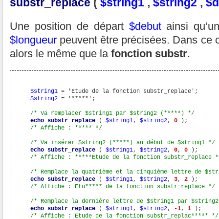
substr_replace
(
$string1
,
$string2
,
$d
Une position de départ
$debut
ainsi qu’un
$longueur
peuvent être précisées. Dans ce c
alors le même que la
fonction substr
.
$string1
 = 'Etude de la fonction substr_replace';

$string2
 = '*****';

/* Va remplacer $string1 par $string2 (*****) */
echo
substr_replace
 ( 
$string1
, 
$string2
, 
0
 );

/* Affiche : ***** */
/* Va insérer $string2 (*****) au début de $string1 */
echo
substr_replace
 ( 
$string1
, 
$string2
, 
0
, 
0
 );

/* Affiche : *****Etude de la fonction substr_replace *
/* Remplace la quatrième et la cinquième lettre de $str
echo
substr_replace
 ( 
$string1
, 
$string2
, 
3
, 
2
 );

/* Affiche : Etu***** de la fonction substr_replace */
/* Remplace la dernière lettre de $string1 par $string2
echo
substr_replace
 ( 
$string1
, 
$string2
, 
-1
, 
1
 );

/* Affiche : Etude de la fonction substr_replac***** */