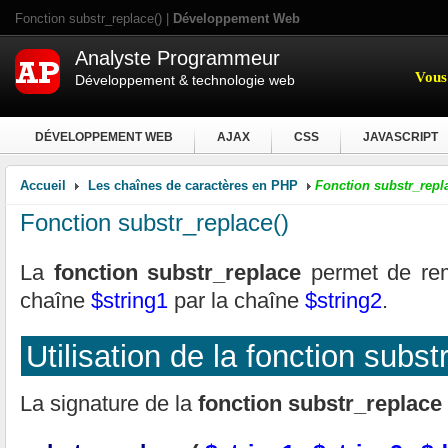
Fonction substr_replace() |
Développement Web
Analyste Programmeur
Vous 
Développement & technologie web
DÉVELOPPEMENT WEB
AJAX
CSS
JAVASCRIPT
Accueil
Les chaînes de caractères en PHP
Fonction substr_repla
Fonction substr_replace()
La
fonction substr_replace
permet de rem
chaîne
$string1
par la chaîne
$string2
.
Utilisation de la fonction subst
La signature de la
fonction substr_replace