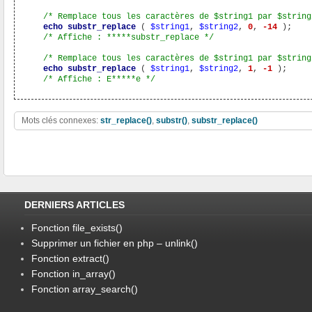
/* Remplace tous les caractères de $string1 par $string
echo
substr_replace
 ( 
$string1
, 
$string2
, 
0
, 
-14
 );

/* Affiche : *****substr_replace */
/* Remplace tous les caractères de $string1 par $string
echo
substr_replace
 ( 
$string1
, 
$string2
, 
1
, 
-1
 );

/* Affiche : E*****e */
Mots clés connexes:
str_replace()
,
substr()
,
substr_replace()
DERNIERS ARTICLES
Fonction file_exists()
Supprimer un fichier en php – unlink()
Fonction extract()
Fonction in_array()
Fonction array_search()