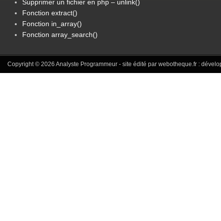
Supprimer un fichier en php – unlink()
Fonction extract()
Fonction in_array()
Fonction array_search()
Copyright © 2026
Analyste Programmeur
- site édité par webotheque.fr :
dévelo