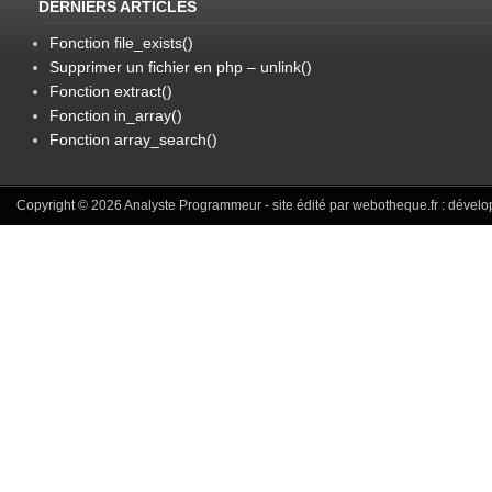
DERNIERS ARTICLES
Fonction file_exists()
Supprimer un fichier en php – unlink()
Fonction extract()
Fonction in_array()
Fonction array_search()
Copyright © 2026
Analyste Programmeur
- site édité par webotheque.fr :
dévelo