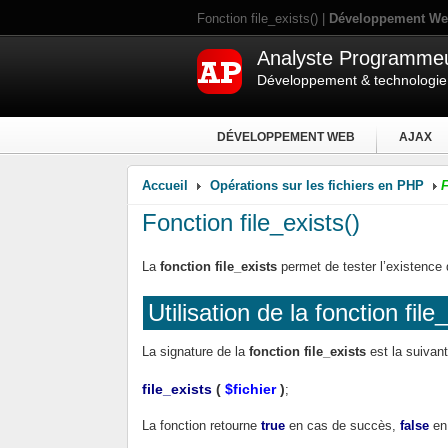
Fonction file_exists() |
Développement W
Analyste Programme
Développement & technologi
DÉVELOPPEMENT WEB
AJAX
Accueil
Opérations sur les fichiers en PHP
F
Fonction file_exists()
La
fonction file_exists
permet de tester l’existence d
Utilisation de la fonction file
La signature de la
fonction file_exists
est la suivant
file_exists
(
$fichier
)
;
La fonction retourne
true
en cas de succès,
false
en