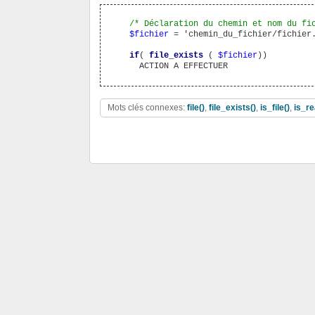
/* Déclaration du chemin et nom du fi
$fichier
 = 'chemin_du_fichier/fichier.
if
( 
file_exists
 ( 
$fichier
))

Mots clés connexes:
file()
,
file_exists()
,
is_file()
,
is_re