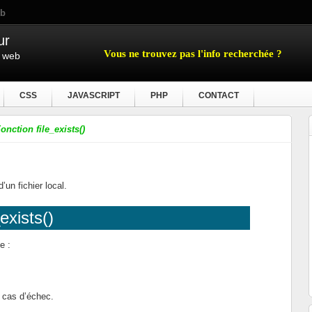
eb
ur
Vous ne trouvez pas l'info recherchée ?
e web
CSS
JAVASCRIPT
PHP
CONTACT
onction file_exists()
’un fichier local.
_exists()
e :
 cas d’échec.