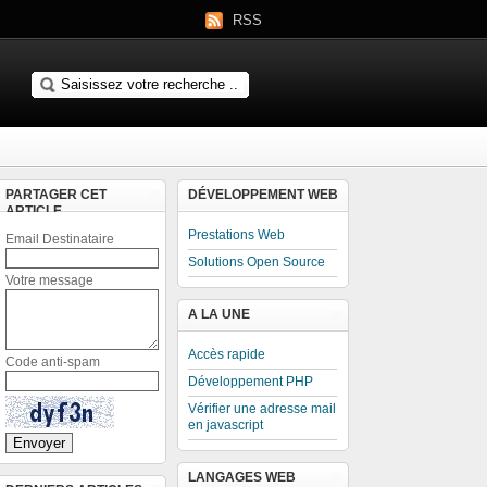
RSS
PARTAGER CET
DÉVELOPPEMENT WEB
ARTICLE
Prestations Web
Email Destinataire
Solutions Open Source
Votre message
A LA UNE
Accès rapide
Code anti-spam
Développement PHP
Vérifier une adresse mail
en javascript
LANGAGES WEB