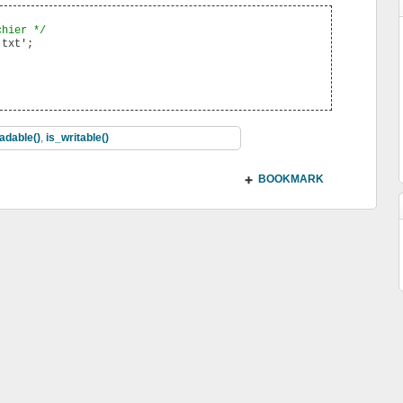
chier */
txt';

adable()
,
is_writable()
BOOKMARK