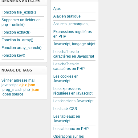
DERNIERS ARTICLES
Ajax
Fonction file_exists()
Ajax en pratique
Supprimer un fichier en
Astuces , remarques, …
php – unlink()
Expressions régulières
Fonction extract()
en PHP
Fonction in_array()
Javascript, langage objet
Fonction array_search()
Les chaînes de
Fonction key()
caractères en Javascript
Les chaînes de
caractères en PHP
NUAGE DE TAGS
Les cookies en
vérifier adresse mail
Javascript
javascript
ajax json
Les expressions
preg_match php
json
régulières en javascript
open source
Les fonctions Javascript
Les hack CSS
Les tableaux en
Javascript
Les tableaux en PHP
Opérations sur les