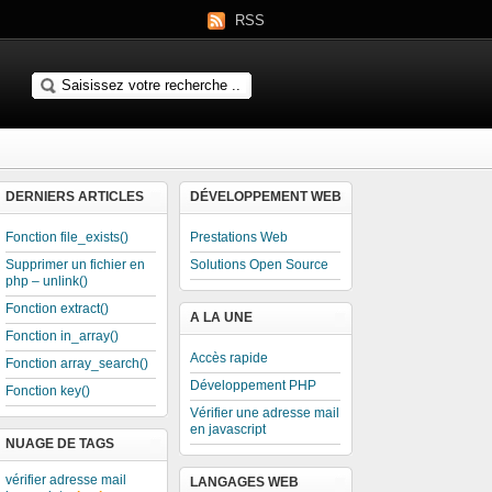
RSS
DERNIERS ARTICLES
DÉVELOPPEMENT WEB
Fonction file_exists()
Prestations Web
Supprimer un fichier en
Solutions Open Source
php – unlink()
Fonction extract()
A LA UNE
Fonction in_array()
Accès rapide
Fonction array_search()
Développement PHP
Fonction key()
Vérifier une adresse mail
en javascript
NUAGE DE TAGS
vérifier adresse mail
LANGAGES WEB