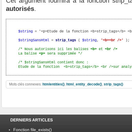
Cet argument fournira à la fonction strip_
autorisés
.
$string
 = '<p>Etude de la fonction <b>strip_tags</b> <b
$stringSansHtml
 = 
strip_tags
 ( 
$string
, 
'<b><br />'
 );

/* Nous autorisons ici les balises 
<b>
 et 
<br />
   La balise 
<p>
 sera supprimée */
/* $stringSansHtml contient donc :

   Etude de la fonction  <b>strip_tags</b> <br />sur analy
Mots clés connexes:
htmlentities()
,
html_entity_decode()
,
strip_tags()
DERNIERS ARTICLES
Fonction file_exists()