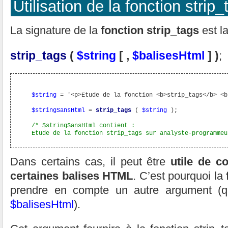
Utilisation de la fonction strip_
La signature de la
fonction strip_tags
est la
strip_tags
(
$string
[ ,
$balisesHtml
] )
;
$string
 = '<p>Etude de la fonction <b>strip_tags</b> <b
$stringSansHtml
 = 
strip_tags
 ( 
$string
 );

/* $stringSansHtml contient :

   Etude de la fonction strip_tags sur analyste-programmeu
Dans certains cas, il peut être
utile de c
certaines balises HTML
. C’est pourquoi la
prendre en compte un autre argument 
$balisesHtml
).