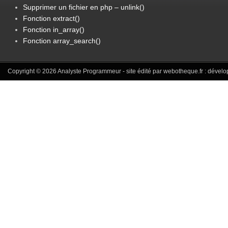
Supprimer un fichier en php – unlink()
Fonction extract()
Fonction in_array()
Fonction array_search()
Copyright © 2026
Analyste Programmeur
- site édité par webotheque.fr :
dévelo